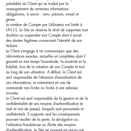
préalable du Client qui se traduit par le
renseignement de certaines informations
obligatoires, à savoir : nom, prénom, e-mail et
genre.
Le nombre de Compte par Utilisateur est limité à
UN (1). Le Site se réserve le droit de supprimer tout
doublon ou suspendre tout Compte dont il aurait
des doutes légitimes concernant l’identité de son
titulaire.
Le Client s’engage à ne communiquer que des
informations exactes, actuelles et complètes dont il
garantit en tout temps l’exactitude, la sincérité et la
fiabilité, lors de la création de son Compte et tout
au long de son utilisation. A défaut, le Client est
seul responsable de l’absence d’actualisation de
ces informations, et notamment en cas de
commande non livrée ou livrée à une adresse
erronée.
Le Client est seul responsable de la gestion et de la
confidentialité de ses moyens d’authentification (e-
mail et mot de passe), lesquels sont personnels et
confidentiels. Il supporte seul les conséquences
pouvant résulter de la perte, la divulgation ou
l’utilisation frauduleuse ou illicite des moyens
d’authentification, le Site ne pouvant en aucun cas