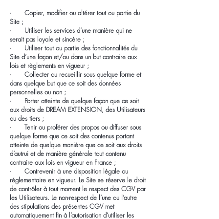
- Copier, modifier ou altérer tout ou partie du
Site ;
- Utiliser les services d’une manière qui ne
serait pas loyale et sincère ;
- Utiliser tout ou partie des fonctionnalités du
Site d’une façon et/ou dans un but contraire aux
lois et règlements en vigueur ;
- Collecter ou recueillir sous quelque forme et
dans quelque but que ce soit des données
personnelles ou non ;
- Porter atteinte de quelque façon que ce soit
aux droits de DREAM EXTENSION, des Utilisateurs
ou des tiers ;
- Tenir ou proférer des propos ou diffuser sous
quelque forme que ce soit des contenus portant
atteinte de quelque manière que ce soit aux droits
d’autrui et de manière générale tout contenu
contraire aux lois en vigueur en France ;
- Contrevenir à une disposition légale ou
réglementaire en vigueur. Le Site se réserve le droit
de contrôler à tout moment le respect des CGV par
les Utilisateurs. Le non-respect de l’une ou l’autre
des stipulations des présentes CGV met
automatiquement fin à l’autorisation d’utiliser les