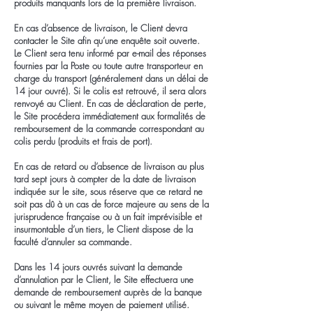
produits manquants lors de la première livraison.
En cas d’absence de livraison, le Client devra
contacter le Site afin qu’une enquête soit ouverte.
Le Client sera tenu informé par e-mail des réponses
fournies par la Poste ou toute autre transporteur en
charge du transport (généralement dans un délai de
14 jour ouvré). Si le colis est retrouvé, il sera alors
renvoyé au Client. En cas de déclaration de perte,
le Site procédera immédiatement aux formalités de
remboursement de la commande correspondant au
colis perdu (produits et frais de port).
En cas de retard ou d’absence de livraison au plus
tard sept jours à compter de la date de livraison
indiquée sur le site, sous réserve que ce retard ne
soit pas dû à un cas de force majeure au sens de la
jurisprudence française ou à un fait imprévisible et
insurmontable d’un tiers, le Client dispose de la
faculté d’annuler sa commande.
Dans les 14 jours ouvrés suivant la demande
d’annulation par le Client, le Site effectuera une
demande de remboursement auprès de la banque
ou suivant le même moyen de paiement utilisé.