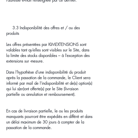
l’adresse e-mail renseignée par ce dernier.
3.3 Indisponibilité des offres et / ou des
produits
Les offres présentées par KIMEXTENSIONS sont
valables tant qu’elles sont visibles sur le Site, dans
la limite des stocks disponibles – à l’exception des
extensions sur -mesure.
Dans l’hypothèse d’une indisponibilité du produit
après la passation de la commande, le Client sera
informé par mail de l’indisponibilité et de(s) option(s)
qui lui s(er)ont offerte(s) par le Site (livraison
partielle ou annulation et remboursement).
En cas de livraison partielle, le ou les produits
manquants pourront être expédiés en différé et dans
un délai maximum de 30 jours à compter de la
passation de la commande.