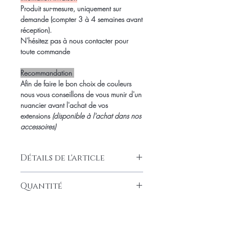
Produit sur-mesure, uniquement sur
demande (compter 3 à 4 semaines avant
réception).
N'hésitez pas à nous contacter pour
toute commande
Recommandation
Afin de faire le bon choix de couleurs
nous vous conseillons de vous munir d'un
nuancier avant l'achat de vos
extensions
(disponible à l'achat dans nos
accessoires)
Détails de l'article
- Cheveux cambodgiens
Quantité
- Rémy hair AAAA+
- Cheveux lisse 100% naturels
Mono Bande de 100g /50 cm
- Bande de 100g /50 cm
- Coloration et décoloration possible